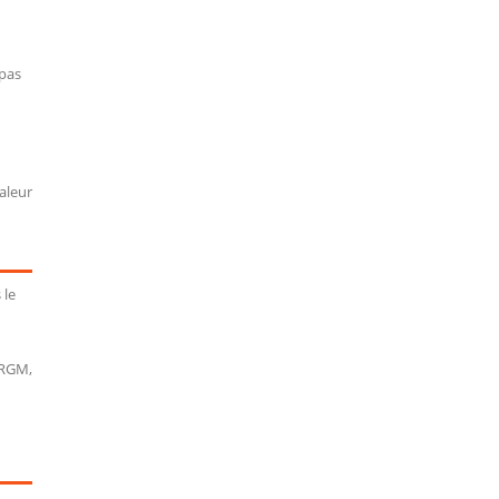
 pas
aleur
 le
BRGM,