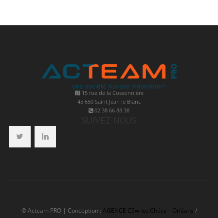
15 rue de la Cossonnière
45 650 Saint Jean le Blanc
02 38 66 88 38
SUIVEZ-NOUS
© Acteam PRO | Conception :
AGENCE CSwrite Chécy – Orléans
/