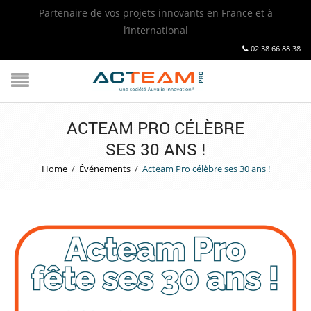
Partenaire de vos projets innovants en France et à
l’International
02 38 66 88 38
ACTEAM PRO CÉLÈBRE
SES 30 ANS !
Home
/
Événements
/
Acteam Pro célèbre ses 30 ans !