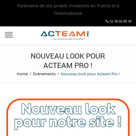
Partenaire de vos projets innovants en France et à
l’International
02 38 66 88 38
NOUVEAU LOOK POUR
ACTEAM PRO !
Home
/
Événements
/
Nouveau look pour Acteam Pro !