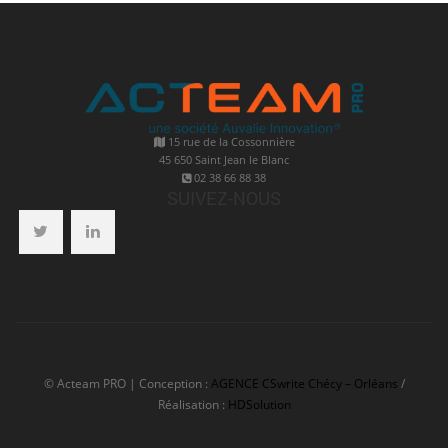
15 rue de la Cossonnière
45 650 Saint Jean le Blanc
02 38 66 88 38
SUIVEZ-NOUS
© Acteam PRO | Conception :
AGENCE CSwrite Chécy – Orléans
/
Réalisation :
HDSolution