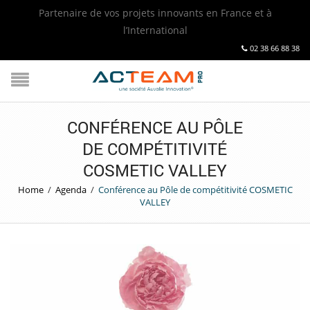
Partenaire de vos projets innovants en France et à
l’International
02 38 66 88 38
CONFÉRENCE AU PÔLE
DE COMPÉTITIVITÉ
COSMETIC VALLEY
Home
/
Agenda
/
Conférence au Pôle de compétitivité COSMETIC
VALLEY